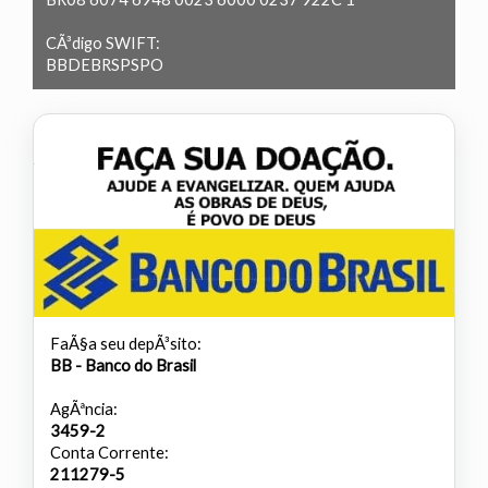
CÃ³digo SWIFT:
BBDEBRSPSPO
FaÃ§a seu depÃ³sito:
BB - Banco do Brasil
AgÃªncia:
3459-2
Conta Corrente:
211279-5