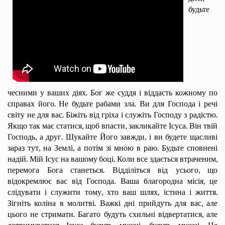
будьте
чесними у ваших діях. Бог же суддя і віддасть кожному по
справах його. Не будьте рабами зла. Ви для Господа і речі
світу не для вас. Біжіть від гріха і служіть Господу з радістю.
Якщо так має статися, щоб впасти, закликайте Ісуса. Він твій
Господь, а друг. Шукайте Його завжди, і ви будете щасливі
зараз тут, на Землі, а потім зі мною в раю. Будьте сповнені
надій. Мій Ісус на вашому боці. Коли все здається втраченим,
перемога Бога станеться. Відділіться від усього, що
відокремлює вас від Господа. Ваша благородна місія, це
слідувати і служити тому, хто ваш шлях, істина і життя.
Зігніть коліна в молитві. Важкі дні прийдуть для вас, але
цього не стримати. Багато будуть схильні відвертатися, але
дотримуватися Ісуса будуть мужні. будуть мужні. Це