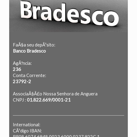
FaÃ§a seu depÃ³sito:
Banco Bradesco
AgÃªncia:
236
Conta Corrente:
23792-2
AssociaÃ§Ã£o Nossa Senhora de Anguera
CNPJ :
01.822.669/0001-21
International:
CÃ³digo IBAN:
BR08 6074 6948 0023 6000 0237 922C 1